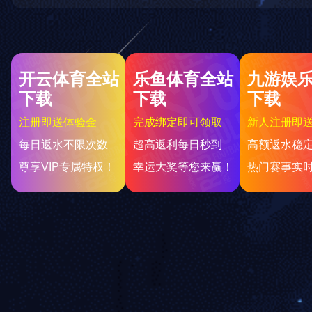
案，利用网络传递信息在一定程度上提高了办事的
美体育在线官网网站建设系统适合做各行各业网站
站建设系统，它是一个可以独立部署于客户服务器使用
查看更多
手机摄影
喷油耳机 建模渲染