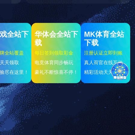
鼠标封面设计
VIVO X27 手机摄影